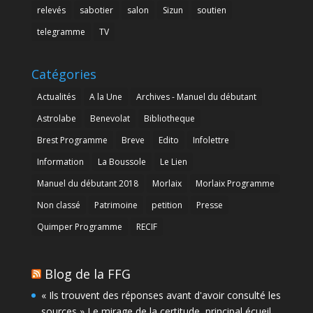
relevés
sabotier
salon
Sizun
soutien
telegramme
TV
Catégories
Actualités
A la Une
Archives - Manuel du débutant
Astrolabe
Benevolat
Bibliotheque
Brest Programme
Breve
Edito
Infolettre
Information
La Boussole
Le Lien
Manuel du débutant 2018
Morlaix
Morlaix Programme
Non classé
Patrimoine
petition
Presse
Quimper Programme
RECIF
Blog de la FFG
« Ils trouvent des réponses avant d'avoir consulté les
sources » Le mirage de la certitude, principal écueil