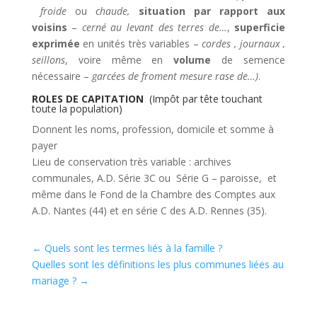
froide
ou
chaude,
situation par rapport aux
voisins
–
cerné au levant des terres de…
,
superficie
exprimée
en unités très variables –
cordes , journaux ,
seillons
, voire même en
volume
de semence
nécessaire –
garcées de froment mesure rase de…)
.
ROLES DE CAPITATION
(Impôt par tête touchant
toute la population)
Donnent les noms, profession, domicile et somme à
payer
Lieu de conservation très variable : archives
communales, A.D. Série 3C ou Série G – paroisse, et
même dans le Fond de la Chambre des Comptes aux
A.D. Nantes (44) et en série C des A.D. Rennes (35).
←
Quels sont les termes liés à la famille ?
Quelles sont les définitions les plus communes liées au
mariage ?
→