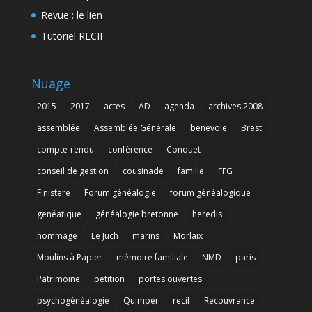
Revue : le lien
Tutoriel RECIF
Nuage
2015
2017
actes
AD
agenda
archives 2008
assemblée
Assemblée Générale
benevole
Brest
compte-rendu
conférence
Conquet
conseil de gestion
cousinade
famille
FFG
Finistere
Forum généalogie
forum généalogique
genéatique
généalogie bretonne
heredis
hommage
Le Juch
marins
Morlaix
Moulins à Papier
mémoire familiale
NMD
paris
Patrimoine
petition
portes ouvertes
psychogénéalogie
Quimper
recif
Recouvrance