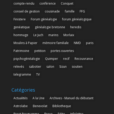
compte-rendu
conférence
Conquet
conseil de gestion
cousinade
famille
FFG
Finistere
Forum généalogie
forum généalogique
genéatique
généalogie bretonne
heredis
hommage
Le Juch
marins
Morlaix
Moulins à Papier
mémoire familiale
NMD
paris
Patrimoine
petition
portes ouvertes
psychogénéalogie
Quimper
recif
Recouvrance
relevés
sabotier
salon
Sizun
soutien
telegramme
TV
Catégories
Actualités
A la Une
Archives - Manuel du débutant
Astrolabe
Benevolat
Bibliotheque
Brest Programme
Breve
Edito
Infolettre