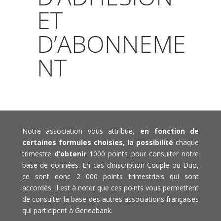
ET
D’ABONNEME
NT
Notre association vous attribue,
en fonction de
certaines formules choisies, la possibilité
chaque
trimestre
d’obtenir
1000 points pour consulter notre
base de données. En cas d’inscription Couple ou Duo,
ce sont donc 2 000 points trimestriels qui sont
accordés. Il est à noter que ces points vous permettent
de consulter la base des autres associations françaises
qui participent à Geneabank.