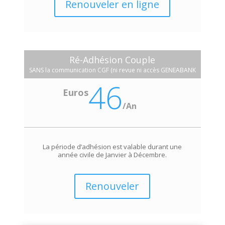
Renouveler en ligne
Ré-Adhésion Couple
SANS la communication CGF (ni revue ni accès GENEABANK
46
Euros
/
An
La période d’adhésion est valable durant une
année civile de Janvier à Décembre.
Renouveler