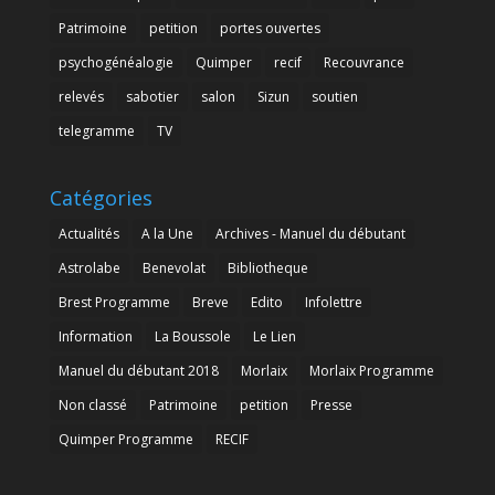
Patrimoine
petition
portes ouvertes
psychogénéalogie
Quimper
recif
Recouvrance
relevés
sabotier
salon
Sizun
soutien
telegramme
TV
Catégories
Actualités
A la Une
Archives - Manuel du débutant
Astrolabe
Benevolat
Bibliotheque
Brest Programme
Breve
Edito
Infolettre
Information
La Boussole
Le Lien
Manuel du débutant 2018
Morlaix
Morlaix Programme
Non classé
Patrimoine
petition
Presse
Quimper Programme
RECIF