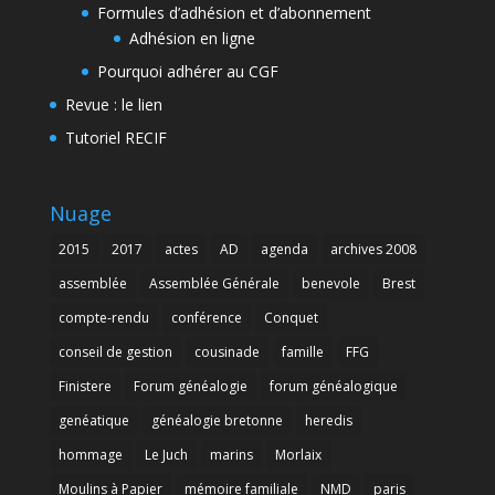
Formules d’adhésion et d’abonnement
Adhésion en ligne
Pourquoi adhérer au CGF
Revue : le lien
Tutoriel RECIF
Nuage
2015
2017
actes
AD
agenda
archives 2008
assemblée
Assemblée Générale
benevole
Brest
compte-rendu
conférence
Conquet
conseil de gestion
cousinade
famille
FFG
Finistere
Forum généalogie
forum généalogique
genéatique
généalogie bretonne
heredis
hommage
Le Juch
marins
Morlaix
Moulins à Papier
mémoire familiale
NMD
paris