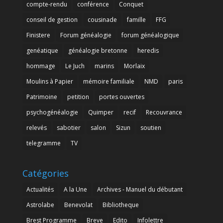
compte-rendu
conférence
Conquet
conseil de gestion
cousinade
famille
FFG
Finistere
Forum généalogie
forum généalogique
genéatique
généalogie bretonne
heredis
hommage
Le Juch
marins
Morlaix
Moulins à Papier
mémoire familiale
NMD
paris
Patrimoine
petition
portes ouvertes
psychogénéalogie
Quimper
recif
Recouvrance
relevés
sabotier
salon
Sizun
soutien
telegramme
TV
Catégories
Actualités
A la Une
Archives - Manuel du débutant
Astrolabe
Benevolat
Bibliotheque
Brest Programme
Breve
Edito
Infolettre