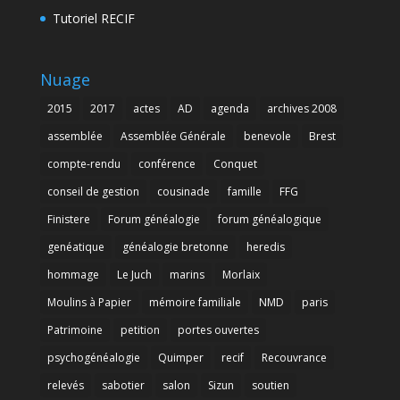
Tutoriel RECIF
Nuage
2015
2017
actes
AD
agenda
archives 2008
assemblée
Assemblée Générale
benevole
Brest
compte-rendu
conférence
Conquet
conseil de gestion
cousinade
famille
FFG
Finistere
Forum généalogie
forum généalogique
genéatique
généalogie bretonne
heredis
hommage
Le Juch
marins
Morlaix
Moulins à Papier
mémoire familiale
NMD
paris
Patrimoine
petition
portes ouvertes
psychogénéalogie
Quimper
recif
Recouvrance
relevés
sabotier
salon
Sizun
soutien