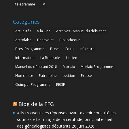
telegramme
TV
Catégories
Actualités
A la Une
Archives - Manuel du débutant
Astrolabe
Benevolat
Bibliotheque
Brest Programme
Breve
Edito
Infolettre
Information
La Boussole
Le Lien
Manuel du débutant 2018
Morlaix
Morlaix Programme
Non classé
Patrimoine
petition
Presse
Quimper Programme
RECIF
Blog de la FFG
« Ils trouvent des réponses avant d'avoir consulté les
sources » Le mirage de la certitude, principal écueil
des généalogistes débutants
26 juin 2026