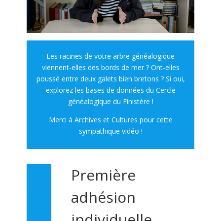
Les racines de votre arbre généalogique
viennent-elles des bords de mer ? Ont-elles
poussé entre deux galets bien bretons ? Si oui,
explorez les bases de données du Cercle
généalogique du Finistère !
Merci à Archives et Cultures pour cette
sympathique vidéo !
Première
adhésion
individuelle