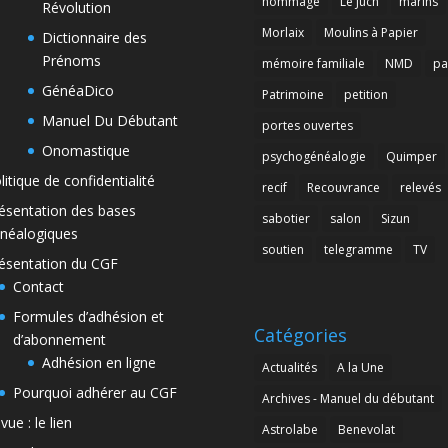
hommage
Le Juch
marins
Révolution
Morlaix
Moulins à Papier
Dictionnaire des
Prénoms
mémoire familiale
NMD
pa
GénéaDico
Patrimoine
petition
Manuel Du Débutant
portes ouvertes
Onomastique
psychogénéalogie
Quimper
litique de confidentialité
recif
Recouvrance
relevés
ésentation des bases
sabotier
salon
Sizun
néalogiques
soutien
telegramme
TV
ésentation du CGF
Contact
Formules d’adhésion et
Catégories
d’abonnement
Adhésion en ligne
Actualités
A la Une
Pourquoi adhérer au CGF
Archives - Manuel du débutant
vue : le lien
Astrolabe
Benevolat