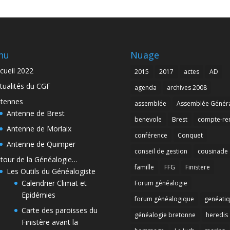
nu
Nuage
cueil 2022
2015
2017
actes
AD
tualités du CGF
agenda
archives 2008
tennes
assemblée
Assemblée Génér
Antenne de Brest
benevole
Brest
compte-re
Antenne de Morlaix
conférence
Conquet
Antenne de Quimper
conseil de gestion
cousinade
tour de la Généalogie…
famille
FFG
Finistere
Les Outils du Généalogiste
Calendrier Climat et
Forum généalogie
Epidémies
forum généalogique
genéati
Carte des paroisses du
généalogie bretonne
heredis
Finistère avant la