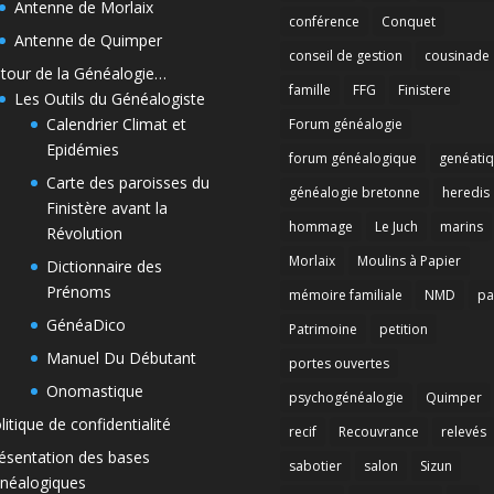
Antenne de Morlaix
conférence
Conquet
Antenne de Quimper
conseil de gestion
cousinade
tour de la Généalogie…
famille
FFG
Finistere
Les Outils du Généalogiste
Calendrier Climat et
Forum généalogie
Epidémies
forum généalogique
genéati
Carte des paroisses du
généalogie bretonne
heredis
Finistère avant la
hommage
Le Juch
marins
Révolution
Morlaix
Moulins à Papier
Dictionnaire des
Prénoms
mémoire familiale
NMD
pa
GénéaDico
Patrimoine
petition
Manuel Du Débutant
portes ouvertes
Onomastique
psychogénéalogie
Quimper
litique de confidentialité
recif
Recouvrance
relevés
ésentation des bases
sabotier
salon
Sizun
néalogiques