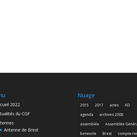
nu
Nuage
cueil 2022
2015
2017
actes
AD
tualités du CGF
agenda
archives 2008
tennes
assemblée
Assemblée Génér
Antenne de Brest
benevole
Brest
compte-re