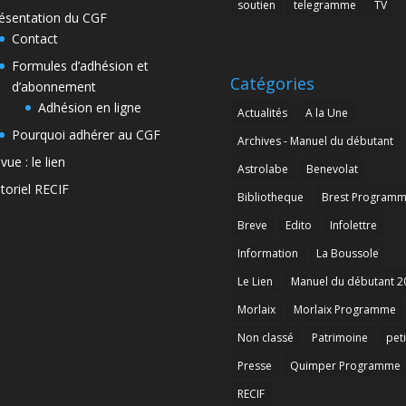
soutien
telegramme
TV
ésentation du CGF
Contact
Formules d’adhésion et
Catégories
d’abonnement
Adhésion en ligne
Actualités
A la Une
Pourquoi adhérer au CGF
Archives - Manuel du débutant
vue : le lien
Astrolabe
Benevolat
toriel RECIF
Bibliotheque
Brest Program
Breve
Edito
Infolettre
Information
La Boussole
Le Lien
Manuel du débutant 2
Morlaix
Morlaix Programme
Non classé
Patrimoine
peti
Presse
Quimper Programme
RECIF