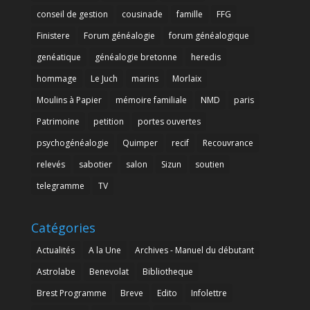
conseil de gestion
cousinade
famille
FFG
Finistere
Forum généalogie
forum généalogique
genéatique
généalogie bretonne
heredis
hommage
Le Juch
marins
Morlaix
Moulins à Papier
mémoire familiale
NMD
paris
Patrimoine
petition
portes ouvertes
psychogénéalogie
Quimper
recif
Recouvrance
relevés
sabotier
salon
Sizun
soutien
telegramme
TV
Catégories
Actualités
A la Une
Archives - Manuel du débutant
Astrolabe
Benevolat
Bibliotheque
Brest Programme
Breve
Edito
Infolettre