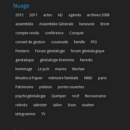
Nuage
2015
2017
actes
AD
agenda
archives 2008
assemblée
Assemblée Générale
benevole
Brest
compte-rendu
conférence
Conquet
conseil de gestion
cousinade
famille
FFG
Finistere
Forum généalogie
forum généalogique
genéatique
généalogie bretonne
heredis
hommage
Le Juch
marins
Morlaix
Moulins à Papier
mémoire familiale
NMD
paris
Patrimoine
petition
portes ouvertes
psychogénéalogie
Quimper
recif
Recouvrance
relevés
sabotier
salon
Sizun
soutien
telegramme
TV