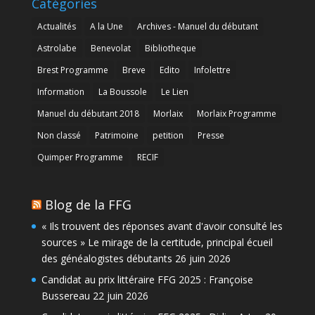
Catégories
Actualités
A la Une
Archives - Manuel du débutant
Astrolabe
Benevolat
Bibliotheque
Brest Programme
Breve
Edito
Infolettre
Information
La Boussole
Le Lien
Manuel du débutant 2018
Morlaix
Morlaix Programme
Non classé
Patrimoine
petition
Presse
Quimper Programme
RECIF
Blog de la FFG
« Ils trouvent des réponses avant d'avoir consulté les
sources » Le mirage de la certitude, principal écueil
des généalogistes débutants
26 juin 2026
Candidat au prix littéraire FFG 2025 : Françoise
Bussereau
22 juin 2026