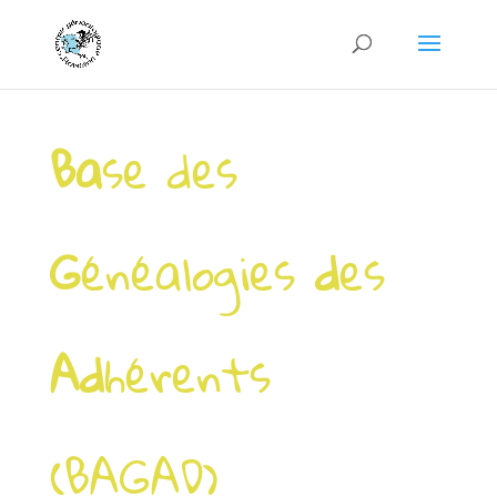
Ba
se des
G
énéalogies
d
es
Ad
hérents
(BAGAD)