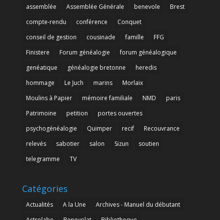
assemblée
Assemblée Générale
benevole
Brest
compte-rendu
conférence
Conquet
conseil de gestion
cousinade
famille
FFG
Finistere
Forum généalogie
forum généalogique
genéatique
généalogie bretonne
heredis
hommage
Le Juch
marins
Morlaix
Moulins à Papier
mémoire familiale
NMD
paris
Patrimoine
petition
portes ouvertes
psychogénéalogie
Quimper
recif
Recouvrance
relevés
sabotier
salon
Sizun
soutien
telegramme
TV
Catégories
Actualités
A la Une
Archives - Manuel du débutant
Astrolabe
Benevolat
Bibliotheque