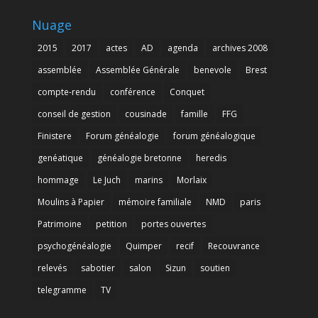
Nuage
2015
2017
actes
AD
agenda
archives 2008
assemblée
Assemblée Générale
benevole
Brest
compte-rendu
conférence
Conquet
conseil de gestion
cousinade
famille
FFG
Finistere
Forum généalogie
forum généalogique
genéatique
généalogie bretonne
heredis
hommage
Le Juch
marins
Morlaix
Moulins à Papier
mémoire familiale
NMD
paris
Patrimoine
petition
portes ouvertes
psychogénéalogie
Quimper
recif
Recouvrance
relevés
sabotier
salon
Sizun
soutien
telegramme
TV