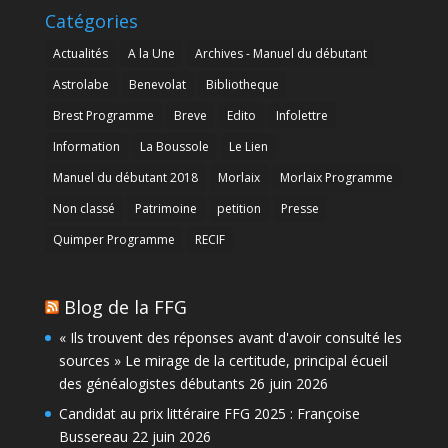
Catégories
Actualités
A la Une
Archives - Manuel du débutant
Astrolabe
Benevolat
Bibliotheque
Brest Programme
Breve
Edito
Infolettre
Information
La Boussole
Le Lien
Manuel du débutant 2018
Morlaix
Morlaix Programme
Non classé
Patrimoine
petition
Presse
Quimper Programme
RECIF
Blog de la FFG
« Ils trouvent des réponses avant d'avoir consulté les
sources » Le mirage de la certitude, principal écueil
des généalogistes débutants
26 juin 2026
Candidat au prix littéraire FFG 2025 : Françoise
Bussereau
22 juin 2026