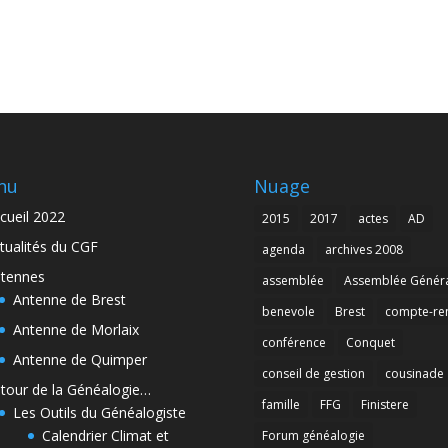
nu
Nuage
cueil 2022
2015
2017
actes
AD
tualités du CGF
agenda
archives 2008
tennes
assemblée
Assemblée Génér
Antenne de Brest
benevole
Brest
compte-re
Antenne de Morlaix
conférence
Conquet
Antenne de Quimper
conseil de gestion
cousinade
tour de la Généalogie…
famille
FFG
Finistere
Les Outils du Généalogiste
Calendrier Climat et
Forum généalogie