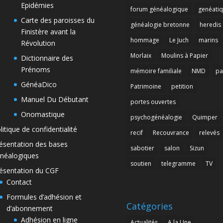
Epidémies
forum généalogique
genéati
Carte des paroisses du
généalogie bretonne
heredis
Finistère avant la
hommage
Le Juch
marins
Révolution
Morlaix
Moulins à Papier
Dictionnaire des
Prénoms
mémoire familiale
NMD
pa
GénéaDico
Patrimoine
petition
Manuel Du Débutant
portes ouvertes
Onomastique
psychogénéalogie
Quimper
litique de confidentialité
recif
Recouvrance
relevés
ésentation des bases
sabotier
salon
Sizun
néalogiques
soutien
telegramme
TV
ésentation du CGF
Contact
Formules d’adhésion et
Catégories
d’abonnement
Adhésion en ligne
Actualités
A la Une