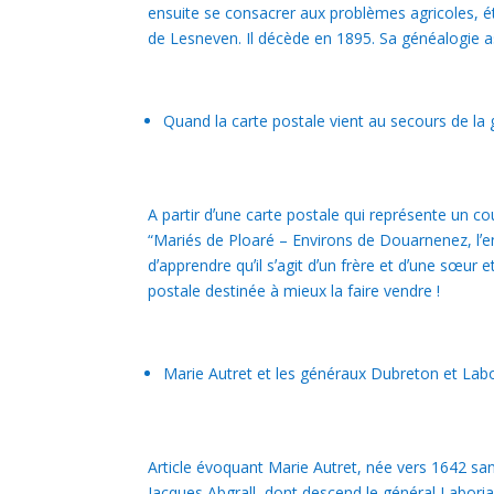
ensuite se consacrer aux problèmes agricoles, éta
de Lesneven. Il décède en 1895. Sa généalogie a
Quand la carte postale vient au secours de la
A partir dʼune carte postale qui représente un c
“Mariés de Ploaré – Environs de Douarnenez, lʼen
dʼapprendre quʼil sʼagit dʼun frère et dʼune sœur 
postale destinée à mieux la faire vendre !
Marie Autret et les généraux Dubreton et Labo
Article évoquant Marie Autret, née vers 1642 sa
Jacques Abgrall, dont descend le général Labori