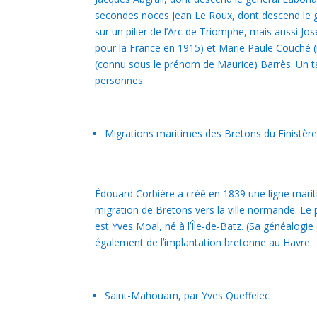
secondes noces Jean Le Roux, dont descend le g
sur un pilier de lʼArc de Triomphe, mais aussi Jo
pour la France en 1915) et Marie Paule Couché (
(connu sous le prénom de Maurice) Barrès. Un t
personnes.
Migrations maritimes des Bretons du Finistère 
Édouard Corbière a créé en 1839 une ligne mariti
migration de Bretons vers la ville normande. Le 
est Yves Moal, né à lʼÎle-de-Batz. (Sa généalogie 
également de lʼimplantation bretonne au Havre.
Saint-Mahouarn, par Yves Queffelec