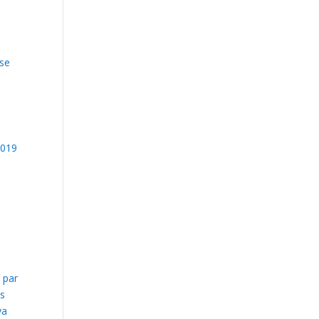
 se
2019
 par
is
va