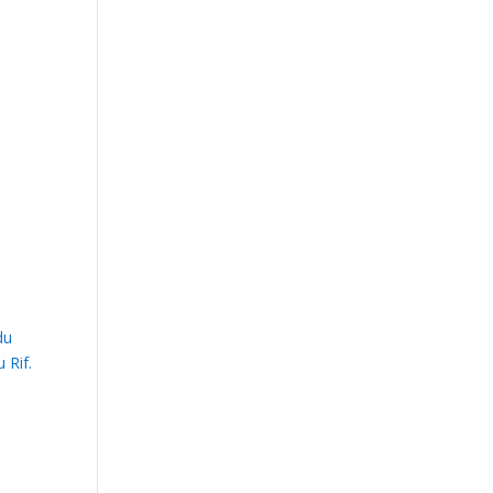
d
du
 Rif.