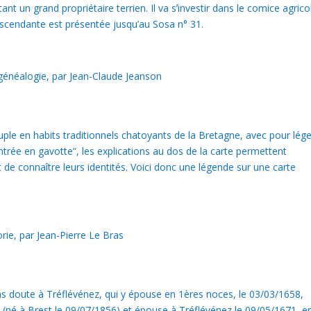
nt un grand propriétaire terrien. Il va sʼinvestir dans le comice agrico
scendante est présentée jusqu’au Sosa n° 31.
 généalogie, par Jean-Claude Jeanson
ouple en habits traditionnels chatoyants de la Bretagne, avec pour lég
trée en gavotte“, les explications au dos de la carte permettent
et de connaître leurs identités. Voici donc une légende sur une carte
rie, par Jean-Pierre Le Bras
ns doute à Tréflévénez, qui y épouse en 1ères noces, le 03/03/1658,
a (né à Brest le 09/07/1856) et épouse à Tréflévénez le 09/05/1671, e