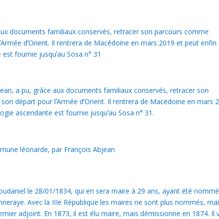
ce aux documents familiaux conservés, retracer son parcours comme
 lʼArmée dʼOrient. Il rentrera de Macédoine en mars 2019 et peut enfin
 est fournie jusquʼau Sosa n° 31
erjean, a pu, grâce aux documents familiaux conservés, retracer son
 son départ pour lʼArmée dʼOrient. Il rentrera de Macédoine en mars 
logie ascendante est fournie jusquʼau Sosa n° 31.
mune léonarde, par François Abjean
loudaniel le 28/01/1834, qui en sera maire à 29 ans, ayant été nommé
onneraye. Avec la IIIe République les maires ne sont plus nommés, ma
remier adjoint. En 1873, il est élu maire, mais démissionne en 1874. Il 