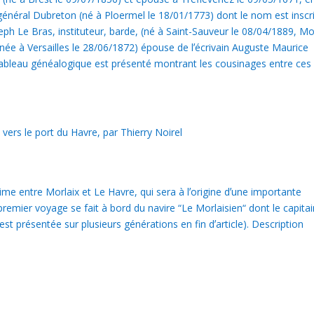
énéral Dubreton (né à Ploermel le 18/01/1773) dont le nom est inscri
seph Le Bras, instituteur, barde, (né à Saint-Sauveur le 08/04/1889, Mo
née à Versailles le 28/06/1872) épouse de lʼécrivain Auguste Maurice
ableau généalogique est présenté montrant les cousinages entre ces
vers le port du Havre, par Thierry Noirel
me entre Morlaix et Le Havre, qui sera à lʼorigine dʼune importante
premier voyage se fait à bord du navire “Le Morlaisien“ dont le capita
est présentée sur plusieurs générations en fin dʼarticle). Description