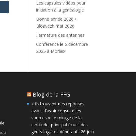
Les capsules vidéos pour
initiation à la généalogie
Bonne année 2026 /
Bloavezh mat 2026
Fermeture des antennes
Conférence le 6 décembre
2025 à Morlaix
Blog de la FFG
« Ils trouvent des réponses
avant d'avoir consulté les
sources » Le mirage de la
ale
certitude, principal écueil des
généalogistes débutants
26 juin
ndu