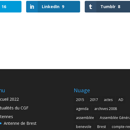
16
LinkedIn
9
Tumblr
8
nu
Nuage
cueil 2022
2015
2017
actes
AD
tualités du CGF
agenda
archives 2008
tennes
assemblée
Assemblée Génér
Antenne de Brest
benevole
Brest
compte-re