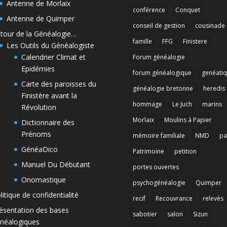
Antenne de Morlaix
conférence
Conquet
Antenne de Quimper
conseil de gestion
cousinade
tour de la Généalogie…
famille
FFG
Finistere
Les Outils du Généalogiste
Calendrier Climat et
Forum généalogie
Epidémies
forum généalogique
genéati
Carte des paroisses du
généalogie bretonne
heredis
Finistère avant la
hommage
Le Juch
marins
Révolution
Morlaix
Moulins à Papier
Dictionnaire des
Prénoms
mémoire familiale
NMD
pa
GénéaDico
Patrimoine
petition
Manuel Du Débutant
portes ouvertes
Onomastique
psychogénéalogie
Quimper
litique de confidentialité
recif
Recouvrance
relevés
ésentation des bases
sabotier
salon
Sizun
néalogiques