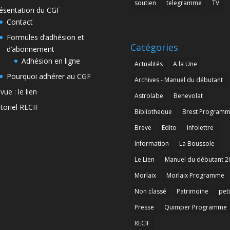
soutien
telegramme
TV
ésentation du CGF
Contact
Formules d’adhésion et
Catégories
d’abonnement
Adhésion en ligne
Actualités
A la Une
Pourquoi adhérer au CGF
Archives - Manuel du débutant
vue : le lien
Astrolabe
Benevolat
toriel RECIF
Bibliotheque
Brest Program
Breve
Edito
Infolettre
Information
La Boussole
Le Lien
Manuel du débutant 2
Morlaix
Morlaix Programme
Non classé
Patrimoine
peti
Presse
Quimper Programme
RECIF