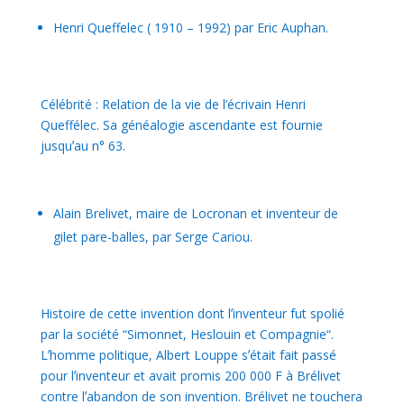
Henri Queffelec ( 1910 – 1992) par Eric Auphan.
Célébrité : Relation de la vie de l’écrivain Henri
Queffélec. Sa généalogie ascendante est fournie
jusquʼau n° 63.
Alain Brelivet, maire de Locronan et inventeur de
gilet pare-balles, par Serge Cariou.
Histoire de cette invention dont lʼinventeur fut spolié
par la société “Simonnet, Heslouin et Compagnie“.
Lʼhomme politique, Albert Louppe sʼétait fait passé
pour lʼinventeur et avait promis 200 000 F à Brélivet
contre lʼabandon de son invention. Brélivet ne touchera