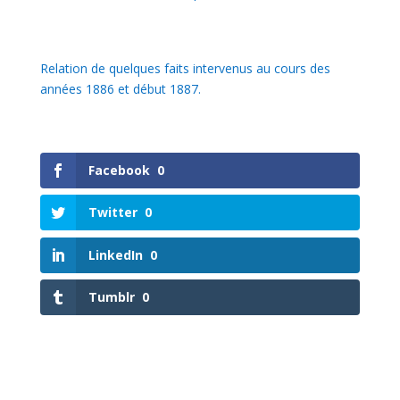
Relation de quelques faits intervenus au cours des
années 1886 et début 1887.
Facebook
0
Twitter
0
LinkedIn
0
Tumblr
0