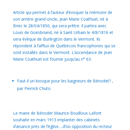
Article qui permet à lʼauteur dʼévoquer la mémoire de
son arrière-grand-oncle, Jean Marie Coathuel, né à
Briec le 28/04/1850, qui sera prêtre. Il partira avec
Louis de Goësbriand, né à Saint Urbain le 4/8/1816 et
sera évêque de Burlington dans le Vermont. Ils
répondent à lʼafflux de Québécois francophones qui se
sont installés dans le Vermont. Lʼascendance de Jean
Marie Coathuel est fournie jusquʼau n° 63.
Faut-il un kiosque pour les baigneurs de Bénodet? ,
par Pierrick Chuto.
Le maire de Bénodet Maurice Bouilloux-Lafont
souhaite en mars 1913 implanter des cabinets
dʼaisance près de lʼéglise….dʼoù opposition du recteur