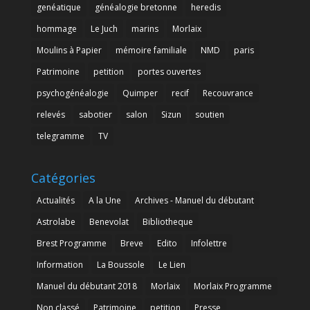
genéatique
généalogie bretonne
heredis
hommage
Le Juch
marins
Morlaix
Moulins à Papier
mémoire familiale
NMD
paris
Patrimoine
petition
portes ouvertes
psychogénéalogie
Quimper
recif
Recouvrance
relevés
sabotier
salon
Sizun
soutien
telegramme
TV
Catégories
Actualités
A la Une
Archives - Manuel du débutant
Astrolabe
Benevolat
Bibliotheque
Brest Programme
Breve
Edito
Infolettre
Information
La Boussole
Le Lien
Manuel du débutant 2018
Morlaix
Morlaix Programme
Non classé
Patrimoine
petition
Presse