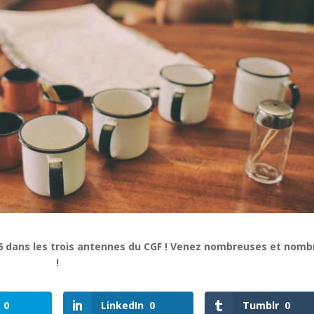
6 dans les trois antennes du CGF ! Venez nombreuses et nomb
!
0
LinkedIn
0
Tumblr
0