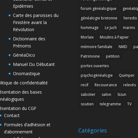
Epidémies
forum généalogique
genéati
Carte des paroisses du
généalogie bretonne
heredis
Finistère avant la
hommage
Le Juch
marins
Révolution
Morlaix
Moulins à Papier
Dictionnaire des
Prénoms
mémoire familiale
NMD
pa
GénéaDico
Patrimoine
petition
Manuel Du Débutant
portes ouvertes
Onomastique
psychogénéalogie
Quimper
litique de confidentialité
recif
Recouvrance
relevés
ésentation des bases
sabotier
salon
Sizun
néalogiques
soutien
telegramme
TV
ésentation du CGF
Contact
Formules d’adhésion et
Catégories
d’abonnement