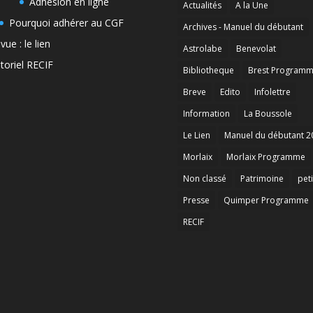
Adhésion en ligne
Actualités
A la Une
Pourquoi adhérer au CGF
Archives - Manuel du débutant
vue : le lien
Astrolabe
Benevolat
toriel RECIF
Bibliotheque
Brest Program
Breve
Edito
Infolettre
Information
La Boussole
Le Lien
Manuel du débutant 2
Morlaix
Morlaix Programme
Non classé
Patrimoine
peti
Presse
Quimper Programme
RECIF