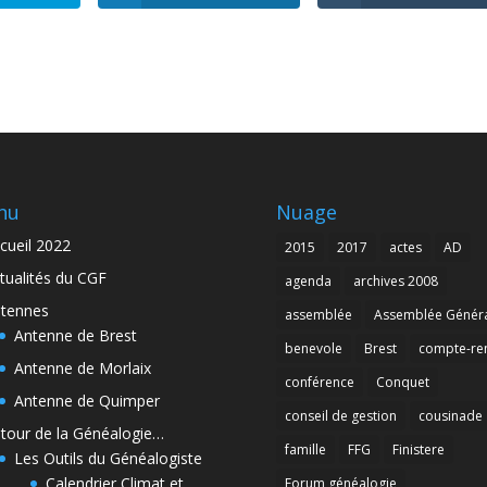
nu
Nuage
cueil 2022
2015
2017
actes
AD
tualités du CGF
agenda
archives 2008
tennes
assemblée
Assemblée Génér
Antenne de Brest
benevole
Brest
compte-re
Antenne de Morlaix
conférence
Conquet
Antenne de Quimper
conseil de gestion
cousinade
tour de la Généalogie…
famille
FFG
Finistere
Les Outils du Généalogiste
Calendrier Climat et
Forum généalogie