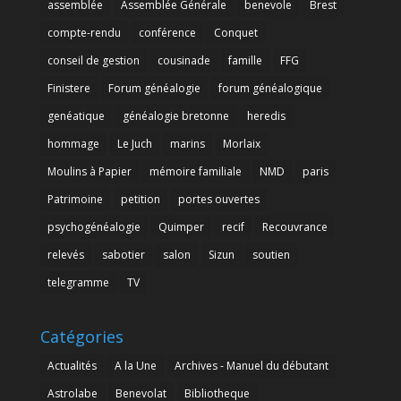
assemblée
Assemblée Générale
benevole
Brest
compte-rendu
conférence
Conquet
conseil de gestion
cousinade
famille
FFG
Finistere
Forum généalogie
forum généalogique
genéatique
généalogie bretonne
heredis
hommage
Le Juch
marins
Morlaix
Moulins à Papier
mémoire familiale
NMD
paris
Patrimoine
petition
portes ouvertes
psychogénéalogie
Quimper
recif
Recouvrance
relevés
sabotier
salon
Sizun
soutien
telegramme
TV
Catégories
Actualités
A la Une
Archives - Manuel du débutant
Astrolabe
Benevolat
Bibliotheque