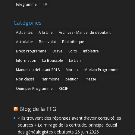
telegramme
TV
Catégories
Actualités
A la Une
Archives - Manuel du débutant
Astrolabe
Benevolat
Bibliotheque
Brest Programme
Breve
Edito
Infolettre
Information
La Boussole
Le Lien
Manuel du débutant 2018
Morlaix
Morlaix Programme
Non classé
Patrimoine
petition
Presse
Quimper Programme
RECIF
Blog de la FFG
« Ils trouvent des réponses avant d'avoir consulté les
sources » Le mirage de la certitude, principal écueil
des généalogistes débutants
26 juin 2026