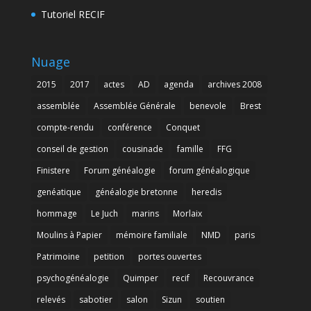
Tutoriel RECIF
Nuage
2015
2017
actes
AD
agenda
archives 2008
assemblée
Assemblée Générale
benevole
Brest
compte-rendu
conférence
Conquet
conseil de gestion
cousinade
famille
FFG
Finistere
Forum généalogie
forum généalogique
genéatique
généalogie bretonne
heredis
hommage
Le Juch
marins
Morlaix
Moulins à Papier
mémoire familiale
NMD
paris
Patrimoine
petition
portes ouvertes
psychogénéalogie
Quimper
recif
Recouvrance
relevés
sabotier
salon
Sizun
soutien