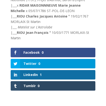
|___x
RIDAR MAISONNNEUVE Marie Jeanne
Michelle
x 05/07/1786 ST-POL-DE-LEON
|___
RIOU Charles Jacques Antoine
° 19/02/1767
MORLAIX-St Martin
|___
Matelot sur L’Astrolabe
|___
RIOU Jean François
° 10/03/1771 MORLAIX-St
Martin
Facebook
0
Twitter
0
LinkedIn
1
Tumblr
0