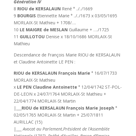
Génération IV
8
RIOU de KERSALAUN
René ° ../../1669
9
BOURGIS
Etiennette Marie ° ../../1673 x 03/05/1695
MORLAIX-St Mathieu + 1708/….
10
LE MAIGRE de MESLAN
Guillaume + …./1725
11
GUILLOTOU
Denise x 18/10/1686 MORLAIX-St
Mathieu
Descendance de François Marie RIOU de KERSALAUN
et Claudine Antoinette LE PEN :
RIOU de KERSALAUN François Marie
° 16/07/1733
MORLAIX-St Mathieu
x
LE PEN Claudine Antoinette
° 12/04/1742 ST-POL-
DE-LEON x 24/07/1764 MORLAIX-St Mathieu +
22/04/1774 MORLAIX-St Martin
|___
RIOU de KERSALAUN François Marie Joseph
°
02/05/1765 MORLAIX-St Martin + 25/07/1811
AURILLAC (15)
|___
Avocat au Parlement,Président de l’Assemblée
Nationale (1797), Préfet d’Aurillac, Baron d’Empire