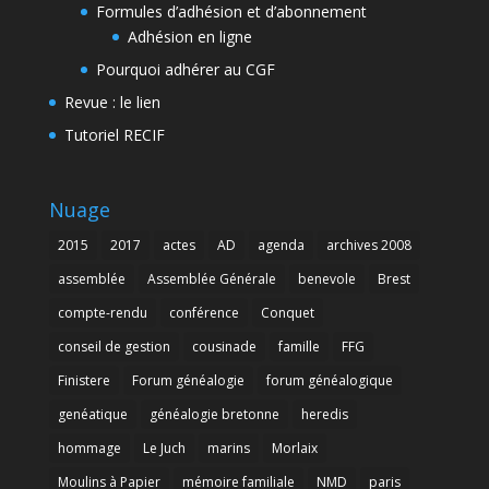
Formules d’adhésion et d’abonnement
Adhésion en ligne
Pourquoi adhérer au CGF
Revue : le lien
Tutoriel RECIF
Nuage
2015
2017
actes
AD
agenda
archives 2008
assemblée
Assemblée Générale
benevole
Brest
compte-rendu
conférence
Conquet
conseil de gestion
cousinade
famille
FFG
Finistere
Forum généalogie
forum généalogique
genéatique
généalogie bretonne
heredis
hommage
Le Juch
marins
Morlaix
Moulins à Papier
mémoire familiale
NMD
paris