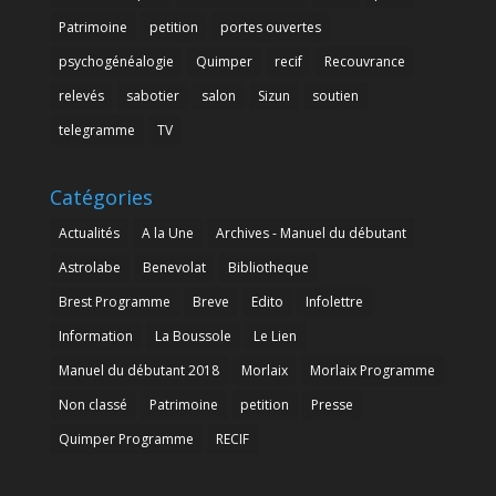
Patrimoine
petition
portes ouvertes
psychogénéalogie
Quimper
recif
Recouvrance
relevés
sabotier
salon
Sizun
soutien
telegramme
TV
Catégories
Actualités
A la Une
Archives - Manuel du débutant
Astrolabe
Benevolat
Bibliotheque
Brest Programme
Breve
Edito
Infolettre
Information
La Boussole
Le Lien
Manuel du débutant 2018
Morlaix
Morlaix Programme
Non classé
Patrimoine
petition
Presse
Quimper Programme
RECIF