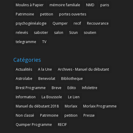
Moulins à Papier
mémoire familiale
NMD
paris
Patrimoine
petition
portes ouvertes
psychogénéalogie
Quimper
recif
Recouvrance
relevés
sabotier
salon
Sizun
soutien
telegramme
TV
Catégories
Actualités
A la Une
Archives - Manuel du débutant
Astrolabe
Benevolat
Bibliotheque
Brest Programme
Breve
Edito
Infolettre
Information
La Boussole
Le Lien
Manuel du débutant 2018
Morlaix
Morlaix Programme
Non classé
Patrimoine
petition
Presse
Quimper Programme
RECIF