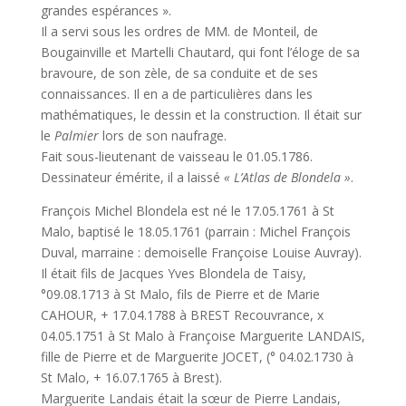
grandes espérances ».
Il a servi sous les ordres de MM. de Monteil, de
Bougainville et Martelli Chautard, qui font l’éloge de sa
bravoure, de son zèle, de sa conduite et de ses
connaissances. Il en a de particulières dans les
mathématiques, le dessin et la construction. Il était sur
le
Palmier
lors de son naufrage.
Fait sous-lieutenant de vaisseau le 01.05.1786.
Dessinateur émérite, il a laissé
« L’Atlas de Blondela »
.
François Michel Blondela est né le 17.05.1761 à St
Malo, baptisé le 18.05.1761 (parrain : Michel François
Duval, marraine : demoiselle Françoise Louise Auvray).
Il était fils de Jacques Yves Blondela de Taisy,
°09.08.1713 à St Malo, fils de Pierre et de Marie
CAHOUR, + 17.04.1788 à BREST Recouvrance, x
04.05.1751 à St Malo à Françoise Marguerite LANDAIS,
fille de Pierre et de Marguerite JOCET, (° 04.02.1730 à
St Malo, + 16.07.1765 à Brest).
Marguerite Landais était la sœur de Pierre Landais,