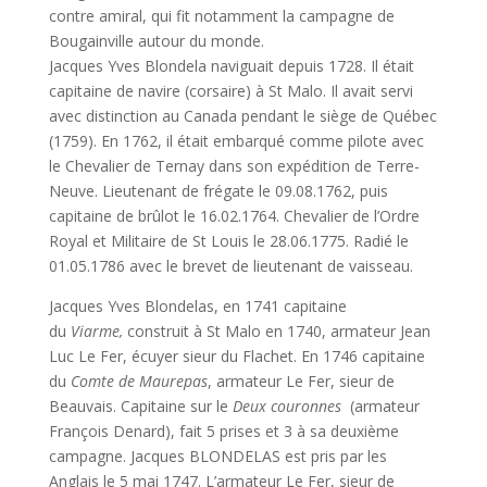
contre amiral, qui fit notamment la campagne de
Bougainville autour du monde.
Jacques Yves Blondela naviguait depuis 1728. Il était
capitaine de navire (corsaire) à St Malo. Il avait servi
avec distinction au Canada pendant le siège de Québec
(1759). En 1762, il était embarqué comme pilote avec
le Chevalier de Ternay dans son expédition de Terre-
Neuve. Lieutenant de frégate le 09.08.1762, puis
capitaine de brûlot le 16.02.1764. Chevalier de l’Ordre
Royal et Militaire de St Louis le 28.06.1775. Radié le
01.05.1786 avec le brevet de lieutenant de vaisseau.
Jacques Yves Blondelas, en 1741 capitaine
du
Viarme,
construit à St Malo en 1740, armateur Jean
Luc Le Fer, écuyer sieur du Flachet. En 1746 capitaine
du
Comte de Maurepas
, armateur Le Fer, sieur de
Beauvais. Capitaine sur le
Deux couronnes
(armateur
François Denard), fait 5 prises et 3 à sa deuxième
campagne. Jacques BLONDELAS est pris par les
Anglais le 5 mai 1747. L’armateur Le Fer, sieur de