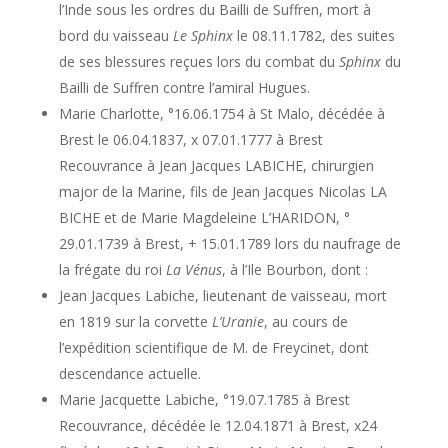
l’Inde sous les ordres du Bailli de Suffren, mort à
bord du vaisseau
Le Sphinx
le 08.11.1782, des suites
de ses blessures reçues lors du combat du
Sphinx
du
Bailli de Suffren contre l’amiral Hugues.
Marie Charlotte, °16.06.1754 à St Malo, décédée à
Brest le 06.04.1837, x 07.01.1777 à Brest
Recouvrance à Jean Jacques LABICHE, chirurgien
major de la Marine, fils de Jean Jacques Nicolas LA
BICHE et de Marie Magdeleine L’HARIDON, °
29.01.1739 à Brest, + 15.01.1789 lors du naufrage de
la frégate du roi
La Vénus
, à l’Ile Bourbon, dont :
Jean Jacques Labiche, lieutenant de vaisseau, mort
en 1819 sur la corvette
L’Uranie
, au cours de
l’expédition scientifique de M. de Freycinet, dont
descendance actuelle.
Marie Jacquette Labiche, °19.07.1785 à Brest
Recouvrance, décédée le 12.04.1871 à Brest, x24