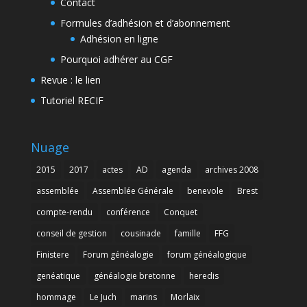
Contact
Formules d’adhésion et d’abonnement
Adhésion en ligne
Pourquoi adhérer au CGF
Revue : le lien
Tutoriel RECIF
Nuage
2015
2017
actes
AD
agenda
archives 2008
assemblée
Assemblée Générale
benevole
Brest
compte-rendu
conférence
Conquet
conseil de gestion
cousinade
famille
FFG
Finistere
Forum généalogie
forum généalogique
genéatique
généalogie bretonne
heredis
hommage
Le Juch
marins
Morlaix